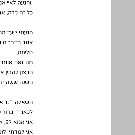
והגעה לאיי אנ
כל זה קרה, אב
הגעתי ליעד הר
אחד הדברים הר
סליחה,
מה זאת אומרת
הרצון להבין א
השנה ששהיתי 
השאלה "מי אנ
לכאורה ברור 
אני אמא ל2, אני בת 42, אני גדלתי בירושלים,
אני למדתי ולומד